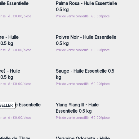
ile Essentielle
Palma Rosa - Huile Essentielle
0.5 kg
onseillé : €0.00/piece
Prix de vente conseillé : €0.00/piece
z-vous ou inscrivez-
Connectez-vous ou inscrivez-
r accéder aux prix de
vous pour accéder aux prix de
gros
gros
re - Huile
Poivre Noir - Huile Essentielle
 0.5 kg
0.5 kg
onseillé : €0.00/piece
Prix de vente conseillé : €0.00/piece
z-vous ou inscrivez-
Connectez-vous ou inscrivez-
r accéder aux prix de
vous pour accéder aux prix de
gros
gros
e) - Huile
Sauge - Huile Essentielle 0.5
 0.5 kg
kg
onseillé : €0.00/piece
Prix de vente conseillé : €0.00/piece
z-vous ou inscrivez-
Connectez-vous ou inscrivez-
r accéder aux prix de
vous pour accéder aux prix de
gros
gros
 - Huile Essentielle
Ylang Ylang III - Huile
SELLER
Essentielle 0.5 kg
onseillé : €0.00/piece
Prix de vente conseillé : €0.00/piece
z-vous ou inscrivez-
Connectez-vous ou inscrivez-
r accéder aux prix de
vous pour accéder aux prix de
gros
gros
ntielle de Thym
Verveine Odorante - Huile