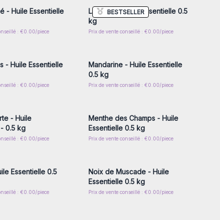
é - Huile Essentielle
Lavande - Huile Essentielle 0.5
BESTSELLER
kg
onseillé : €0.00/piece
Prix de vente conseillé : €0.00/piece
z-vous ou inscrivez-
Connectez-vous ou inscrivez-
r accéder aux prix de
vous pour accéder aux prix de
gros
gros
 - Huile Essentielle
Mandarine - Huile Essentielle
0.5 kg
onseillé : €0.00/piece
Prix de vente conseillé : €0.00/piece
z-vous ou inscrivez-
Connectez-vous ou inscrivez-
r accéder aux prix de
vous pour accéder aux prix de
gros
gros
te - Huile
Menthe des Champs - Huile
 - 0.5 kg
Essentielle 0.5 kg
onseillé : €0.00/piece
Prix de vente conseillé : €0.00/piece
z-vous ou inscrivez-
Connectez-vous ou inscrivez-
r accéder aux prix de
vous pour accéder aux prix de
gros
gros
ile Essentielle 0.5
Noix de Muscade - Huile
Essentielle 0.5 kg
onseillé : €0.00/piece
Prix de vente conseillé : €0.00/piece
z-vous ou inscrivez-
Connectez-vous ou inscrivez-
r accéder aux prix de
vous pour accéder aux prix de
gros
gros