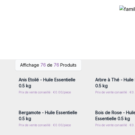
Connectez-vous ou inscrivez-
Connectez-vous ou i
Affichage
76
de
76
Produits
vous pour accéder aux prix de
vous pour accéder au
gros
gros
Anis Etoilé - Huile Essentielle
Arbre à Thé - Huile 
0.5 kg
0.5 kg
Prix de vente conseillé : €0.00/piece
Prix de vente conseillé : €0
Connectez-vous ou inscrivez-
Connectez-vous ou i
vous pour accéder aux prix de
vous pour accéder au
gros
gros
Bergamote - Huile Essentielle
Bois de Rose - Huil
0.5 kg
Essentielle 0.5 kg
Prix de vente conseillé : €0.00/piece
Prix de vente conseillé : €0
Connectez-vous ou inscrivez-
Connectez-vous ou i
vous pour accéder aux prix de
vous pour accéder au
gros
gros