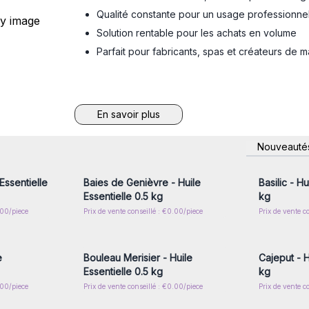
Qualité constante pour un usage professionnel
Solution rentable pour les achats en volume
Parfait pour fabricants, spas et créateurs de 
En savoir plus
nscrivez-
Connectez-vous ou inscrivez-
Connecte
Nouveauté
x prix de
vous pour accéder aux prix de
vous pou
gros
Essentielle
Baies de Genièvre - Huile
Basilic - Hu
Essentielle 0.5 kg
kg
.00/piece
Prix de vente conseillé : €0.00/piece
Prix de vente c
nscrivez-
Connectez-vous ou inscrivez-
Connecte
x prix de
vous pour accéder aux prix de
vous pou
gros
e
Bouleau Merisier - Huile
Cajeput - H
Essentielle 0.5 kg
kg
.00/piece
Prix de vente conseillé : €0.00/piece
Prix de vente c
nscrivez-
Connectez-vous ou inscrivez-
Connecte
x prix de
vous pour accéder aux prix de
vous pou
gros