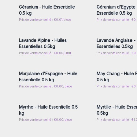
Géranium - Huile Essentielle
Géranium d'Egypte -
0.5 kg
Essentielle 0.5 kg
Prix de vente conseillé : €0.01/piece
Prix de vente conseillé : €0
Connectez-vous ou inscrivez-
Connectez-vous ou i
vous pour accéder aux prix de
vous pour accéder au
gros
gros
Lavande Alpine - Huiles
Lavande Anglaise - 
Essentielles 0.5kg
Essentielles 0.5kg
Prix de vente conseillé : €0.00/Unit.
Prix de vente conseillé : €0
Connectez-vous ou inscrivez-
Connectez-vous ou i
vous pour accéder aux prix de
vous pour accéder au
gros
gros
Marjolaine d'Espagne - Huile
May Chang - Huile E
Essentielle 0.5 kg
0.5 kg
Prix de vente conseillé : €0.00/piece
Prix de vente conseillé : €0
Connectez-vous ou inscrivez-
Connectez-vous ou i
vous pour accéder aux prix de
vous pour accéder au
gros
gros
Myrrhe - Huile Essentielle 0.5
Myrtille - Huile Essen
kg
0.5kg
Prix de vente conseillé : €0.00/piece
Prix de vente conseillé : €1
Connectez-vous ou inscrivez-
Connectez-vous ou i
vous pour accéder aux prix de
vous pour accéder au
gros
gros