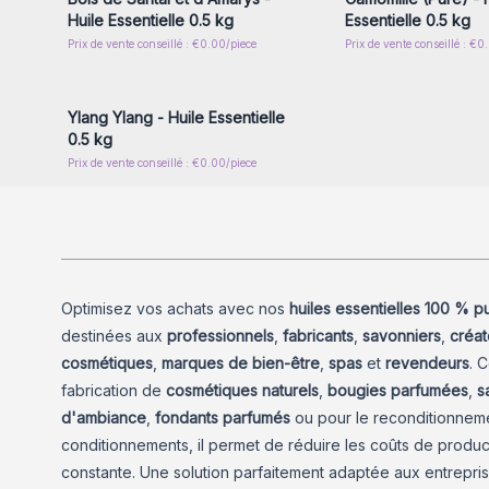
Huile Essentielle 0.5 kg
Essentielle 0.5 kg
Prix de vente conseillé : €0.00/piece
Prix de vente conseillé : €0
Connectez-vous ou inscrivez-
vous pour accéder aux prix de
gros
Ylang Ylang - Huile Essentielle
0.5 kg
Prix de vente conseillé : €0.00/piece
Optimisez vos achats avec nos
huiles essentielles 100 % p
destinées aux
professionnels
,
fabricants
,
savonniers
,
créat
cosmétiques
,
marques de bien-être
,
spas
et
revendeurs
. 
fabrication de
cosmétiques naturels
,
bougies parfumées
,
s
d'ambiance
,
fondants parfumés
ou pour le reconditionneme
conditionnements, il permet de réduire les coûts de product
constante. Une solution parfaitement adaptée aux entrepris