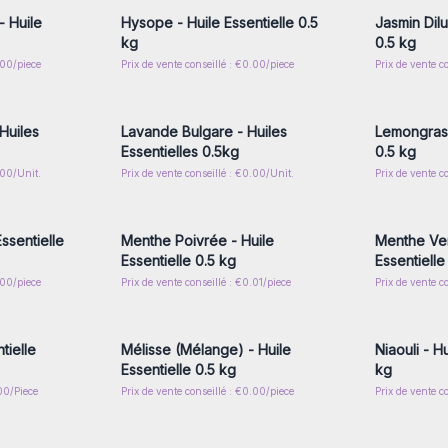
 Huile
Hysope - Huile Essentielle 0.5
Jasmin Dilu
kg
0.5 kg
.00/piece
Prix de vente conseillé : €0.00/piece
Prix de vente c
nscrivez-
Connectez-vous ou inscrivez-
Connecte
x prix de
vous pour accéder aux prix de
vous pou
gros
Huiles
Lavande Bulgare - Huiles
Lemongrass
Essentielles 0.5kg
0.5 kg
.00/Unit.
Prix de vente conseillé : €0.00/Unit.
Prix de vente c
nscrivez-
Connectez-vous ou inscrivez-
Connecte
x prix de
vous pour accéder aux prix de
vous pou
gros
ssentielle
Menthe Poivrée - Huile
Menthe Ver
Essentielle 0.5 kg
Essentielle
.00/piece
Prix de vente conseillé : €0.01/piece
Prix de vente c
nscrivez-
Connectez-vous ou inscrivez-
Connecte
x prix de
vous pour accéder aux prix de
vous pou
gros
tielle
Mélisse (Mélange) - Huile
Niaouli - Hu
Essentielle 0.5 kg
kg
.00/Piece
Prix de vente conseillé : €0.00/piece
Prix de vente c
nscrivez-
Connectez-vous ou inscrivez-
Connecte
x prix de
vous pour accéder aux prix de
vous pou
gros