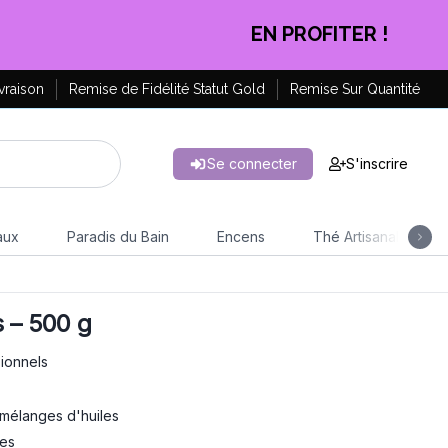
CLIQUEZ ICI
vraison
Remise de Fidélité Statut Gold
Remise Sur Quantité
Se connecter
S'inscrire
aux
Paradis du Bain
Encens
Thé Artisanal
s – 500 g
ionnels
 mélanges d'huiles
ies