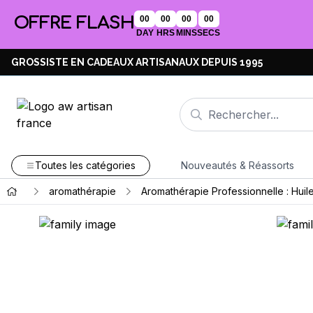
OFFRE FLASH
00
00
00
00
DAY
HRS
MINS
SECS
GROSSISTE EN CADEAUX ARTISANAUX DEPUIS 1995
Toutes les catégories
Nouveautés & Réassorts
aromathérapie
Aromathérapie Professionnelle : Huile