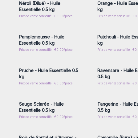
Néroli (Dilué) - Huile
Orange - Huile Essen
Essentielle 0.5 kg
kg
Prix de vente conseillé : €0.00/piece
Prix de vente conseillé : €0
Connectez-vous ou inscrivez-
Connectez-vous ou i
vous pour accéder aux prix de
vous pour accéder au
gros
gros
Pamplemousse - Huile
Patchouli - Huile Ess
Essentielle 0.5 kg
kg
Prix de vente conseillé : €0.00/piece
Prix de vente conseillé : €0
Connectez-vous ou inscrivez-
Connectez-vous ou i
vous pour accéder aux prix de
vous pour accéder au
gros
gros
Pruche - Huile Essentielle 0.5
Ravensare - Huile E
kg
0.5 kg
Prix de vente conseillé : €0.00/piece
Prix de vente conseillé : €0
Connectez-vous ou inscrivez-
Connectez-vous ou i
vous pour accéder aux prix de
vous pour accéder au
gros
gros
Sauge Sclarée - Huile
Tangerine - Huile Es
Essentielle 0.5 kg
0.5 kg
Prix de vente conseillé : €0.00/piece
Prix de vente conseillé : €0
Connectez-vous ou inscrivez-
Connectez-vous ou i
vous pour accéder aux prix de
vous pour accéder au
gros
gros
Bois de Santal et d'Amarys -
Camomille (Pure) - 