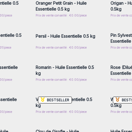
tielle 0.5
Oranger Petit Grain - Huile
Origan - Hu
Essentielle 0.5 kg
0.5kg
.00/piece
Prix de vente conseillé : €0.00/piece
Prix de vente c
nscrivez-
Connectez-vous ou inscrivez-
Connecte
x prix de
vous pour accéder aux prix de
vous pou
gros
entielle 0.5
Pin Sylvest
Persil - Huile Essentielle 0.5 kg
Essentielle
.01/piece
Prix de vente conseillé : €0.00/piece
Prix de vente c
nscrivez-
Connectez-vous ou inscrivez-
Connecte
x prix de
vous pour accéder aux prix de
vous pou
gros
ssentielle
Romarin - Huile Essentielle 0.5
Rose (Dilué
kg
Essentielle
.00/piece
Prix de vente conseillé : €0.00/piece
Prix de vente c
nscrivez-
Connectez-vous ou inscrivez-
Connecte
x prix de
vous pour accéder aux prix de
vous pou
gros
sentielle
Vétiver - Huile Essentielle 0.5
Wintergreen
BESTSELLER
BEST
kg
0.5kg
.00/piece
Prix de vente conseillé : €0.00/piece
Prix de vente c
nscrivez-
Connectez-vous ou inscrivez-
Connecte
x prix de
vous pour accéder aux prix de
vous pou
gros
Huile
Clou de Girofle - Huile
Huile Esse