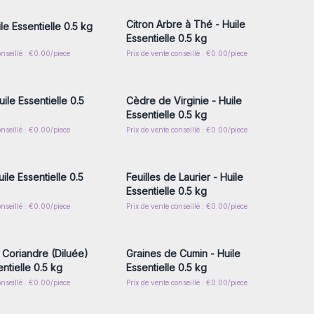
Citron Arbre à Thé - Huile
ile Essentielle 0.5 kg
Essentielle 0.5 kg
onseillé : €0.00/piece
Prix de vente conseillé : €0.00/piece
z-vous ou inscrivez-
Connectez-vous ou inscrivez-
r accéder aux prix de
vous pour accéder aux prix de
gros
gros
ile Essentielle 0.5
Cèdre de Virginie - Huile
Essentielle 0.5 kg
onseillé : €0.00/piece
Prix de vente conseillé : €0.00/piece
z-vous ou inscrivez-
Connectez-vous ou inscrivez-
r accéder aux prix de
vous pour accéder aux prix de
gros
gros
uile Essentielle 0.5
Feuilles de Laurier - Huile
Essentielle 0.5 kg
onseillé : €0.00/piece
Prix de vente conseillé : €0.00/piece
z-vous ou inscrivez-
Connectez-vous ou inscrivez-
r accéder aux prix de
vous pour accéder aux prix de
gros
gros
 Coriandre (Diluée)
Graines de Cumin - Huile
entielle 0.5 kg
Essentielle 0.5 kg
onseillé : €0.00/piece
Prix de vente conseillé : €0.00/piece
z-vous ou inscrivez-
Connectez-vous ou inscrivez-
r accéder aux prix de
vous pour accéder aux prix de
gros
gros