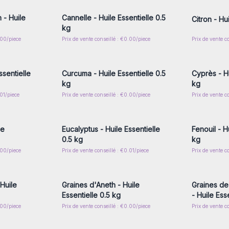
 - Huile
Cannelle - Huile Essentielle 0.5
Citron - Hu
kg
.00/piece
Prix de vente conseillé : €0.00/piece
Prix de vente c
nscrivez-
Connectez-vous ou inscrivez-
Connecte
x prix de
vous pour accéder aux prix de
vous pou
gros
ssentielle
Curcuma - Huile Essentielle 0.5
Cyprès - Hu
kg
kg
.01/piece
Prix de vente conseillé : €0.00/piece
Prix de vente c
nscrivez-
Connectez-vous ou inscrivez-
Connecte
x prix de
vous pour accéder aux prix de
vous pou
gros
le
Eucalyptus - Huile Essentielle
Fenouil - H
0.5 kg
kg
.00/piece
Prix de vente conseillé : €0.01/piece
Prix de vente c
nscrivez-
Connectez-vous ou inscrivez-
Connecte
x prix de
vous pour accéder aux prix de
vous pou
gros
Huile
Graines d'Aneth - Huile
Graines de
Essentielle 0.5 kg
- Huile Ess
.00/piece
Prix de vente conseillé : €0.00/piece
Prix de vente c
nscrivez-
Connectez-vous ou inscrivez-
Connecte
x prix de
vous pour accéder aux prix de
vous pou
gros