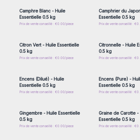
Camphre Blanc - Huile
Camphrier du Japon
Essentielle 0.5 kg
Essentielle 0.5 kg
Prix de vente conseillé : €0.00/piece
Prix de vente conseillé : €0
Connectez-vous ou inscrivez-
Connectez-vous ou i
vous pour accéder aux prix de
vous pour accéder au
gros
gros
Citron Vert - Huile Essentielle
Citronnelle - Huile E
0.5 kg
0.5 kg
Prix de vente conseillé : €0.00/piece
Prix de vente conseillé : €0
Connectez-vous ou inscrivez-
Connectez-vous ou i
vous pour accéder aux prix de
vous pour accéder au
gros
gros
Encens (Dilué) - Huile
Encens (Pure) - Hui
Essentielle 0.5 kg
Essentielle 0.5 kg
Prix de vente conseillé : €0.00/piece
Prix de vente conseillé : €0
Connectez-vous ou inscrivez-
Connectez-vous ou i
vous pour accéder aux prix de
vous pour accéder au
gros
gros
Gingembre - Huile Essentielle
Graine de Carotte - 
0.5 kg
Essentielle 0.5 kg
Prix de vente conseillé : €0.00/piece
Prix de vente conseillé : €0
Connectez-vous ou inscrivez-
Connectez-vous ou i
vous pour accéder aux prix de
vous pour accéder au
gros
gros