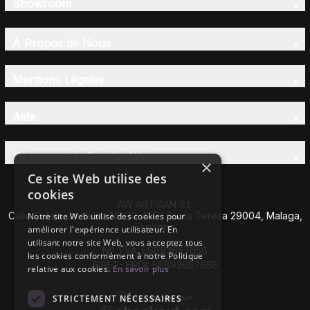
Showroom
À Propos de Nous
Mentions Légales
Aide
Découvrez la Famille AW
×
Ce site Web utilise des
cookies
AW ARTISAN S.L
Calle Caleta de Vélez Nº 39-41 P.I Santa Teresa 29004, Malaga,
Notre site Web utilise des cookies pour
Espagne
améliorer l'expérience utilisateur. En
utilisant notre site Web, vous acceptez tous
Nº TVA: ESB93657658
les cookies conformément à notre Politique
SIRET- EROI: ESB93657658
relative aux cookies.
En savoir plus
STRICTEMENT NÉCESSAIRES