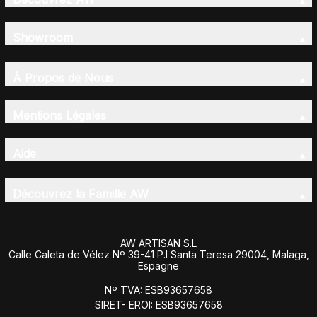
Showroom
À Propos de Nous
Mentions Légales
Aide
Découvrez la Famille AW
AW ARTISAN S.L
Calle Caleta de Vélez Nº 39-41 P.I Santa Teresa 29004, Malaga,
Espagne
Nº TVA: ESB93657658
SIRET- EROI: ESB93657658