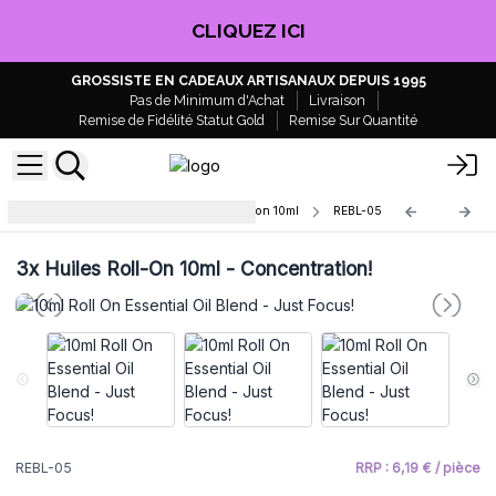
CLIQUEZ ICI
GROSSISTE EN CADEAUX ARTISANAUX DEPUIS 1995
Pas de Minimum d'Achat
Livraison
Remise de Fidélité Statut Gold
Remise Sur Quantité
Mélange d'Huiles Essentielles roll-on 10ml
REBL-05
3x
Huiles Roll-On 10ml - Concentration!
REBL-05
RRP : 6,19 € / pièce