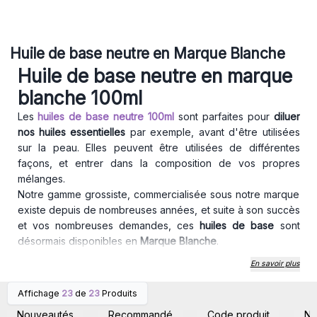
Huile de base neutre en Marque Blanche
Huile de base neutre en marque
blanche 100ml
Les
huiles de base neutre 100ml
sont parfaites pour
diluer
nos huiles essentielles
par exemple, avant d'être utilisées
sur la peau. Elles peuvent être utilisées de différentes
façons, et entrer dans la composition de vos propres
mélanges.
Notre gamme grossiste, commercialisée sous notre marque
existe depuis de nombreuses années, et suite à son succès
et vos nombreuses demandes, ces
huiles de base
sont
désormais disponibles en
Marque Blanche
.
Vous pourrez ainsi les commander en gros, et les
En savoir plus
commercialiser ou les utiliser
sous votre propre marque,
nom et logo
.
Affichage
23
de
23
Produits
Connectez-vous ou
Connectez-vous ou
La commercialisation de produits sous votre marque vous
inscrivez-vous pour
inscrivez-vous pour
Nouveautés
Recommandé
Code produit
N