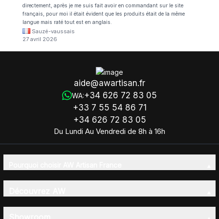
directement, après je me suis fait avoir en commandant sur le site
français, pour moi il était évident que les produits était de la même
langue mais raté tout est en anglais.
Sauzé-vaussais
27 avril 2026
aide@awartisan.fr
+34 626 72 83 05
WA:
+33 7 55 54 86 71
+34 626 72 83 05
Du Lundi Au Vendredi de 8h à 16h
Pourquoi choisir AW Artisan France
Découvrez AW
Showroom