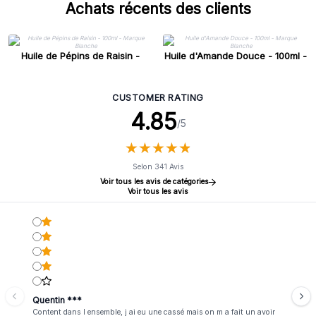
Achats récents des clients
Huile de Pépins de Raisin -
Huile d'Amande Douce - 100ml -
100ml - Marque Blanche
Marque Blanche
CUSTOMER RATING
4.85
/5
★
★
★
★
★
★
★
★
★
★
Selon 341 Avis
Voir tous les avis de catégories
Voir tous les avis
Quentin ***
Content dans l ensemble, j ai eu une cassé mais on m a fait un avoir