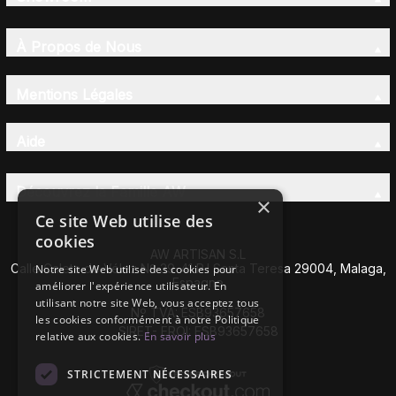
À Propos de Nous
Mentions Légales
Aide
Découvrez la Famille AW
×
Ce site Web utilise des
cookies
AW ARTISAN S.L
Calle Caleta de Vélez Nº 39-41 P.I Santa Teresa 29004, Malaga,
Notre site Web utilise des cookies pour
Espagne
améliorer l'expérience utilisateur. En
utilisant notre site Web, vous acceptez tous
Nº TVA: ESB93657658
les cookies conformément à notre Politique
SIRET- EROI: ESB93657658
relative aux cookies.
En savoir plus
STRICTEMENT NÉCESSAIRES