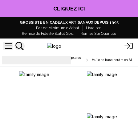
CLIQUEZ ICI
GROSSISTE EN CADEAUX ARTISANAUX DEPUIS 1995
Pas de Minimum d'Achat
Livraison
Remise de Fidélité Statut Gold
Remise Sur Quantité
Supports de Massage & Huiles Végétales
Huile de base neutre en Marque Blanche
pour Aromathérapie