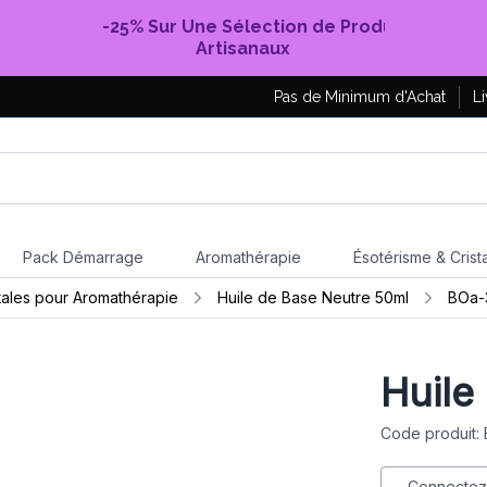
-25% Sur Une Sélection de Produits
Artisanaux
Pas de Minimum d'Achat
Li
Pack Démarrage
Aromathérapie
Ésotérisme & Crist
ales pour Aromathérapie
Huile de Base Neutre 50ml
BOa-
Huile
Code produit:
Connectez-