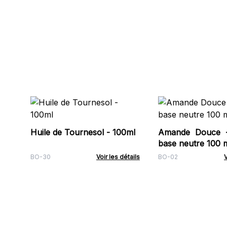
Huile de Tournesol - 100ml
Amande Douce -
base neutre 100 
BO-30
Voir les détails
BO-02
V