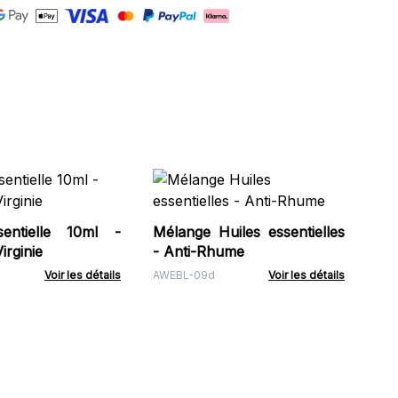
Or
Bio
sentielle 10ml -
Mélange Huiles essentielles
Org
irginie
- Anti-Rhume
Voir les détails
AWEBL-09d
Voir les détails