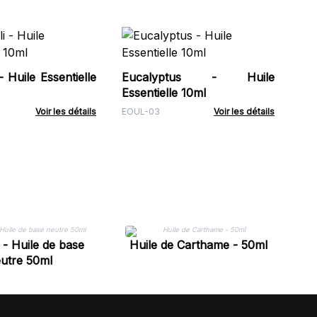
Ch
litr
- Huile Essentielle
Eucalyptus - Huile
BOz
Essentielle 10ml
Voir les détails
EOUL-03
Voir les détails
H
 - Huile de base
Huile de Carthame - 50ml
utre 50ml