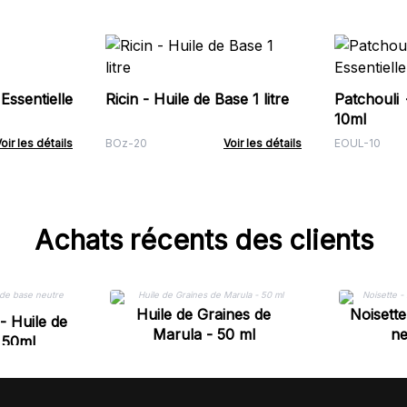
ssentielle
Ricin - Huile de Base 1 litre
Patchouli 
10ml
oir les détails
BOz-20
Voir les détails
EOUL-10
Achats récents des clients
Huile de Graines de
Noisette
- Huile de
Marula - 50 ml
ne
 50ml