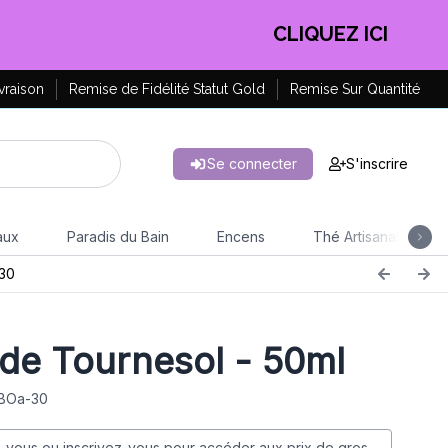
EN PROFITER !
vraison
Remise de Fidélité Statut Gold
Remise Sur Quantité
Se connecter
S'inscrire
aux
Paradis du Bain
Encens
Thé Artisanal
30
 de Tournesol - 50ml
 BOa-30
vous ou inscrivez-vous pour accéder aux prix de gros