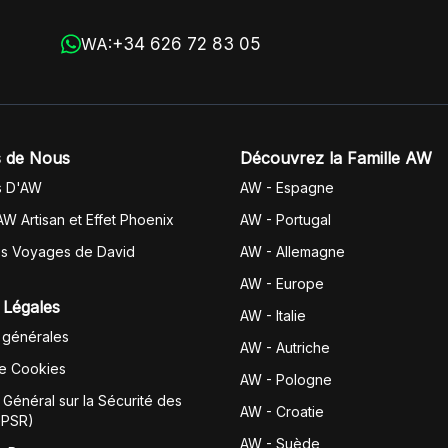
+34 626 72 83 05
WA:
 de Nous
Découvrez la Famille AW
s D'AW
AW - Espagne
AW Artisan et Effet Phoenix
AW -
Portugal
es Voyages de David
AW - Allemagne
AW - Europe
 Légales
AW - Italie
 générales
AW - Autriche
de Cookies
AW - Pologne
Général sur la Sécurité des
AW - Croatie
GPSR)
AW - Suède