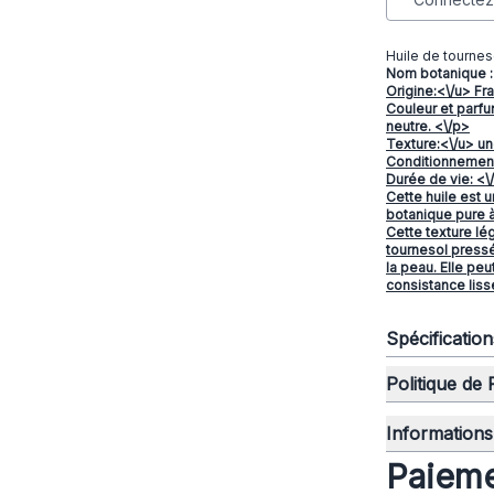
Huile de tourneso
Nom botanique :
Origine:<\/u> Fr
Couleur et parfu
neutre. <\/p>
Texture:<\/u> un
Conditionnement
Durée de vie: <\
Cette huile est u
botanique pure à 
Cette texture lég
tournesol pressé
la peau. Elle peu
consistance liss
Spécificatio
Politique de
Informations 
Paieme