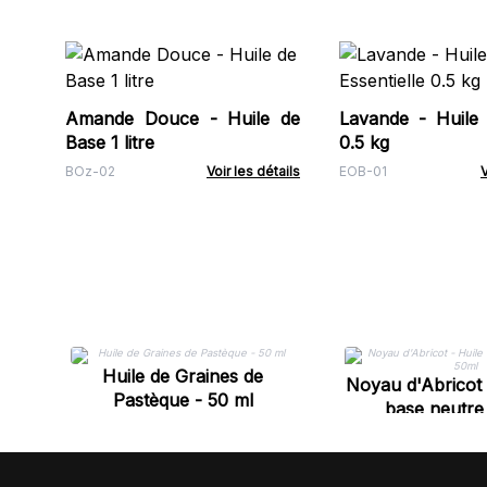
Amande Douce - Huile de
Lavande - Huile E
Base 1 litre
0.5 kg
BOz-02
Voir les détails
EOB-01
V
Huile de Graines de
Noyau d'Abricot 
Pastèque - 50 ml
base neutre