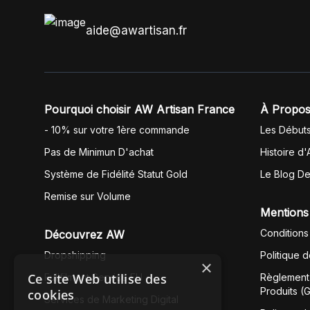
aide@awartisan.fr
Pourquoi choisir AW Artisan France
À Propos
- 10% sur votre 1ère commande
Les Début
Pas de Minimun D'achat
Histoire d'
Système de Fidélité Statut Gold
Le Blog D
Remise sur Volume
Mentions
Conditions
Découvrez AW
Dropshipping
Politique 
×
Ce site Web utilise des
Fullfilment Service EU
Règlement 
Produits (
cookies
Services de Marketing Digital