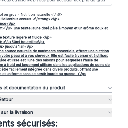
l en gros - Nutrition naturelle <\/h6>
 Helianthus annuus <\/strong><\/p>
ance<\/p>
m:<\/u> une teinte jaune doré pâle à moyen et un arôme doux et
e texture légère et fluide <\/p>
: <\/u>50ml bouteille<\/p>
/u> jusqu'à 1 an<\/p>
ne source naturelle de nutriments essentiels, offrant une nutrition
votre peau et à vos cheveux. Elle est facile à verser et à utiliser.
ère et lisse est l'une des raisons pour lesquelles l'huile de
e à froid est largement utilisée dans les applications de soins de
t être facilement intégrée dans divers produits, offrant une
e et uniforme sans se sentir lourde ou grasse. <\/p>
ns et documentation du produit
 Retour
sur la livraison
nts sécurisés: