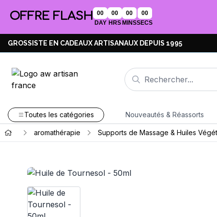
OFFRE FLASH
00
00
00
00
DAY
HRS
MINS
SECS
GROSSISTE EN CADEAUX ARTISANAUX DEPUIS 1995
Toutes les catégories
Nouveautés & Réassorts
aromathérapie
Supports de Massage & Huiles Végét