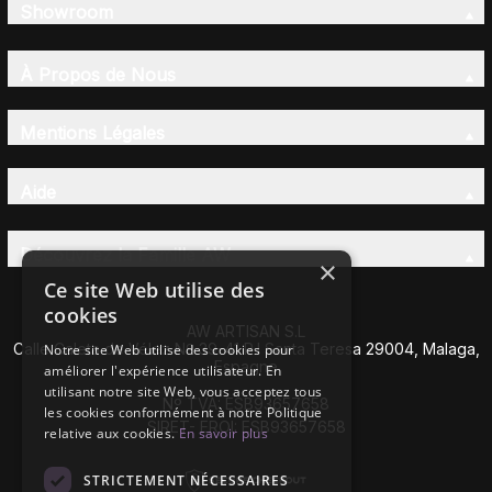
Showroom
À Propos de Nous
Mentions Légales
Aide
Découvrez la Famille AW
×
Ce site Web utilise des
cookies
AW ARTISAN S.L
Calle Caleta de Vélez Nº 39-41 P.I Santa Teresa 29004, Malaga,
Notre site Web utilise des cookies pour
Espagne
améliorer l'expérience utilisateur. En
utilisant notre site Web, vous acceptez tous
Nº TVA: ESB93657658
les cookies conformément à notre Politique
SIRET- EROI: ESB93657658
relative aux cookies.
En savoir plus
STRICTEMENT NÉCESSAIRES