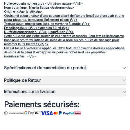
Huile de cumin noir en gros - Un trésor naturel<\/h6>
Nom botanique : Nigella Sativa <\/strong><\/p>
Origine :<\/u> Israël<\/p>
Couleur et odeur : <\/u> d'une couleur allant de l'ambre foncé au brun clair et une
odeur piquante, terreuse et légèrement épicée<\/p>
Texture<\/u>: une texture lisse, de moyenne à lourde.<\/p>
Emballage<\/u>
:<\/u> flacon de 50 ml<\/p>
Durée de conservation: <\/u> jusqu'à 1 an<\/p>
Cette huile est une riche source de nutriments essentiels. Peut être utilisée comme
base pour des formulations de soins de la peau ou des huiles de massage pour
renforcer leurs bienfaits,<\/p>
Elle est facile à verser et à appliquer. Cette texture convient à diverses applications
de soins de la peau et est appréciée pour sa richesse et ses propriétés
nourrissantes. <\/p>
Spécifications et documentation du produit
Politique de Retour
Informations sur la livraison
Paiements sécurisés: