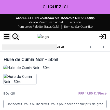
CLIQUEZ ICI
GROSSISTE EN CADEAUX ARTISANAUX DEPUIS 1995
Pas de Minimum d'Achat
Livraison
Remise de Fidélité Statut Gold
Remise Sur Quantité
Huile de Base Neutre 50ml
BOa-28
Huile de Cumin Noir - 50ml
BOa-28
RRP : 7,80 € / Piece
Connectez-vous ou inscrivez-vous pour accéder aux prix de gros