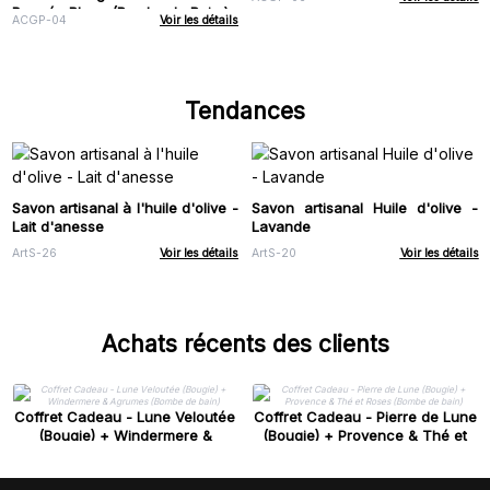
Poupée Bleue (Bombe de Bain )
ACGP-04
Voir les détails
Tendances
Savon artisanal à l'huile d'olive -
Savon artisanal Huile d'olive -
Lait d'anesse
Lavande
ArtS-26
Voir les détails
ArtS-20
Voir les détails
Achats récents des clients
Coffret Cadeau - Lune Veloutée
Coffret Cadeau - Pierre de Lune
(Bougie) + Windermere &
(Bougie) + Provence & Thé et
Agrumes (Bombe de bain)
Roses (Bombe de bain)