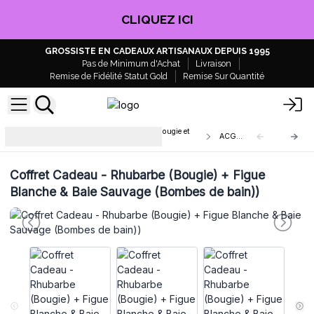
EN PROFITER !
GROSSISTE EN CADEAUX ARTISANAUX DEPUIS 1995
Pas de Minimum d'Achat
Livraison
Remise de Fidélité Statut Gold
Remise Sur Quantité
Boîtes Cadeaux Agnes&Cat avec Bougie et
ACGP-01
Bombes de Bain
Coffret Cadeau - Rhubarbe (Bougie) + Figue
Blanche & Baie Sauvage (Bombes de bain))