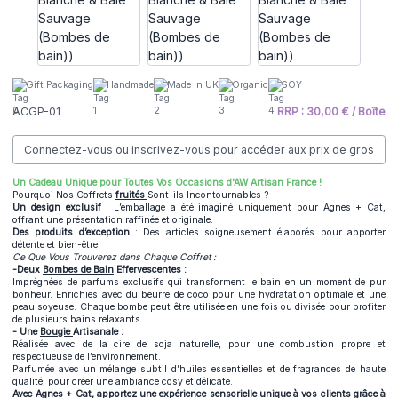
Gift Packaging
Handmade
Made In UK
Organic
SOY
ACGP-01
RRP : 30,00 € / Boîte
Connectez-vous ou inscrivez-vous pour accéder aux prix de gros
Un Cadeau Unique pour Toutes Vos Occasions d'AW Artisan France !
Pourquoi Nos Coffrets
fruités
Sont-ils Incontournables ?
Un design exclusif
: L’emballage a été imaginé uniquement pour Agnes + Cat,
offrant une présentation raffinée et originale.
Des produits d’exception
: Des articles soigneusement élaborés pour apporter
détente et bien-être.
Ce Que Vous Trouverez dans Chaque Coffret :
-Deux
Bombes de Bain
Effervescentes :
Imprégnées de parfums exclusifs qui transforment le bain en un moment de pur
bonheur. Enrichies avec du beurre de coco pour une hydratation optimale et une
peau soyeuse. Chaque bombe peut être utilisée en une fois ou divisée pour profiter
de plusieurs bains relaxants.
- Une
Bougie
Artisanale :
Réalisée avec de la cire de soja naturelle, pour une combustion propre et
respectueuse de l’environnement.
Parfumée avec un mélange subtil d’huiles essentielles et de fragrances de haute
qualité, pour créer une ambiance cosy et délicate.
Avec
Agnes + Cat,
apportez une expérience sensorielle unique à vos clients grâce à