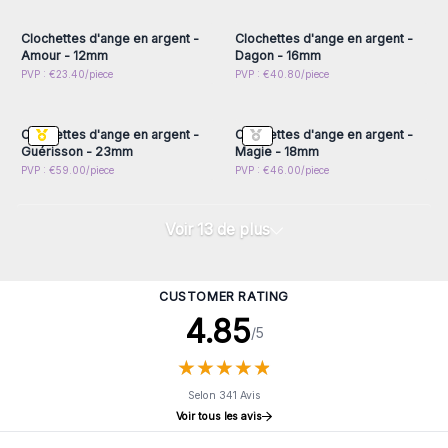
accéder aux prix de gros
accéder aux prix de gros
Clochettes d'ange en argent -
Clochettes d'ange en argent -
Amour - 12mm
Dagon - 16mm
Connectez-vous ou
Connectez-vous ou
PVP : €23.40/piece
PVP : €40.80/piece
inscrivez-vous pour
inscrivez-vous pour
accéder aux prix de gros
accéder aux prix de gros
Clochettes d'ange en argent -
Clochettes d'ange en argent -
Guérisson - 23mm
Magie - 18mm
PVP : €59.00/piece
PVP : €46.00/piece
Voir 13 de plus
CUSTOMER RATING
4.85
/5
★
★
★
★
★
★
★
★
★
★
Selon 341 Avis
Voir tous les avis