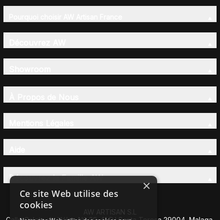
Pourquoi choisir AW Artisan France
Découvrez AW
Showroom
À Propos de Nous
Mentions Légales
Aide
Découvrez la Famille AW
×
Ce site Web utilise des
cookies
AW ARTISAN S.L
Calle Caleta de Vélez Nº 39-41 P.I Santa Teresa 29004, Malaga,