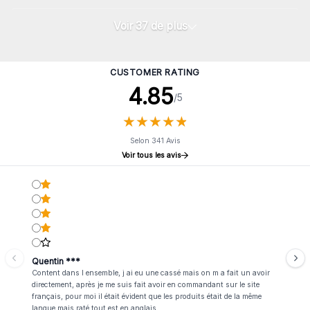
Voir 37 de plus
CUSTOMER RATING
4.85
/5
★
★
★
★
★
★
★
★
★
★
Selon 341 Avis
Voir tous les avis
Quentin ***
Content dans l ensemble, j ai eu une cassé mais on m a fait un avoir
directement, après je me suis fait avoir en commandant sur le site
français, pour moi il était évident que les produits était de la même
langue mais raté tout est en anglais.