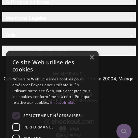
À Propos de Nous
Mentions Légales
Aide
Découvrez la Famille AW
×
Ce site Web utilise des
cookies
AW ARTISAN S.L
Calle Caleta de Vélez Nº 39-41 P.I Santa Teresa 29004, Malaga,
Notre site Web utilise des cookies pour
Espagne
améliorer l'expérience utilisateur. En
utilisant notre site Web, vous acceptez tous
Nº TVA: ESB93657658
les cookies conformément à notre Politique
SIRET- EROI: ESB93657658
relative aux cookies.
En savoir plus
STRICTEMENT NÉCESSAIRES
PERFORMANCE