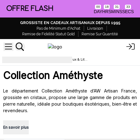
OFFRE FLASH
00
18
31
33
DAY
HRS
MINS
SECS
GROSSISTE EN CADEAUX ARTISANAUX DEPUIS 1995
Pas de Minimum d'Achat
Livraison
Remise de Fidélité Statut Gold
Remise Sur Quantité
Univers Améthyste : Cristaux, Bijoux & Lithothérapie
Collection Améthyste
Le département Collection Améthyste d’AW Artisan France,
grossiste en cristaux, propose une large gamme de produits en
pierre naturelle, idéale pour boutiques ésotériques, bien-être et
revendeurs.
En savoir plus