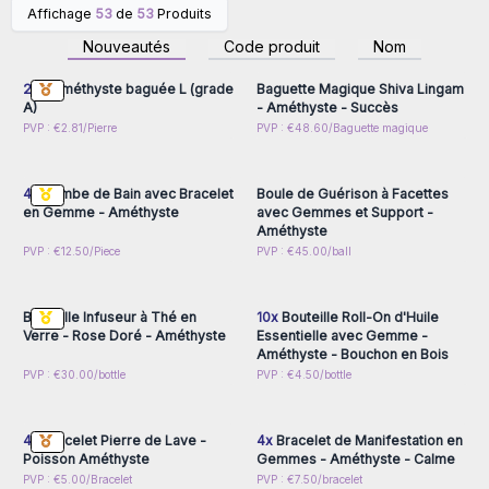
Affichage
53
de
53
Produits
Connectez-vous ou
Connectez-vous ou
inscrivez-vous pour
inscrivez-vous pour
Nouveautés
Code produit
Nom
accéder aux prix de gros
accéder aux prix de gros
24x
Améthyste baguée L (grade
Baguette Magique Shiva Lingam
A)
- Améthyste - Succès
Connectez-vous ou
Connectez-vous ou
PVP : €2.81/Pierre
PVP : €48.60/Baguette magique
inscrivez-vous pour
inscrivez-vous pour
accéder aux prix de gros
accéder aux prix de gros
4x
Bombe de Bain avec Bracelet
Boule de Guérison à Facettes
en Gemme - Améthyste
avec Gemmes et Support -
Améthyste
Connectez-vous ou
Connectez-vous ou
PVP : €12.50/Piece
PVP : €45.00/ball
inscrivez-vous pour
inscrivez-vous pour
accéder aux prix de gros
accéder aux prix de gros
Bouteille Infuseur à Thé en
10x
Bouteille Roll-On d'Huile
Verre - Rose Doré - Améthyste
Essentielle avec Gemme -
Améthyste - Bouchon en Bois
Connectez-vous ou
Connectez-vous ou
PVP : €30.00/bottle
PVP : €4.50/bottle
inscrivez-vous pour
inscrivez-vous pour
accéder aux prix de gros
accéder aux prix de gros
4x
Bracelet Pierre de Lave -
4x
Bracelet de Manifestation en
Poisson Améthyste
Gemmes - Améthyste - Calme
Connectez-vous ou
Connectez-vous ou
PVP : €5.00/Bracelet
PVP : €7.50/bracelet