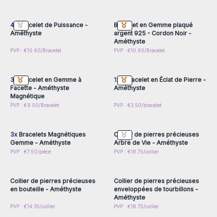
inscrivez-vous pour
inscrivez-vous pour
accéder aux prix de gros
accéder aux prix de gros
4x
Bracelet de Puissance -
Bracelet en Gemme plaqué
Améthyste
argent 925 - Cordon Noir -
Améthyste
Connectez-vous ou
Connectez-vous ou
PVP : €10.60/Bracelet
PVP : €10.60/Bracelet
inscrivez-vous pour
inscrivez-vous pour
accéder aux prix de gros
accéder aux prix de gros
3x
Bracelet en Gemme à
12x
Bracelet en Éclat de Pierre -
Facette - Améthyste
Améthyste
Magnétique
Connectez-vous ou
Connectez-vous ou
PVP : €9.00/Bracelet
PVP : €3.50/bracelet
inscrivez-vous pour
inscrivez-vous pour
accéder aux prix de gros
accéder aux prix de gros
3x
Bracelets Magnétiques
Collier de pierres précieuses
Gemme - Améthyste
Arbre de Vie - Améthyste
Connectez-vous ou
Connectez-vous ou
PVP : €7.50/pièce
PVP : €18.75/collier
inscrivez-vous pour
inscrivez-vous pour
accéder aux prix de gros
accéder aux prix de gros
Collier de pierres précieuses
Collier de pierres précieuses
en bouteille - Améthyste
enveloppées de tourbillons -
Améthyste
PVP : €14.35/collier
PVP : €18.75/collier